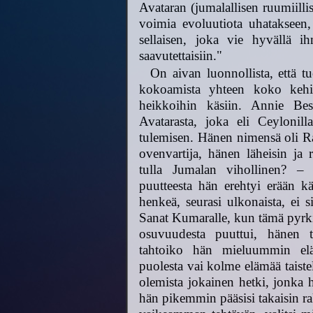
Avataran (jumalallisen ruumiill
voimia evoluutiota uhatakseen, 
sellaisen, joka vie hyvällä ih
saavutettaisiin."
On aivan luonnollista, että t
kokoamista yhteen koko kehit
heikkoihin käsiin. Annie Besa
Avatarasta, joka eli Ceylonil
tulemisen. Hänen nimensä oli Ra
ovenvartija, hänen läheisin ja 
tulla Jumalan vihollinen? – S
puutteesta hän erehtyi erään kä
henkeä, seurasi ulkonaista, ei s
Sanat Kumaralle, kun tämä pyrki
osuvuudesta puuttui, hänen t
tahtoiko hän mieluummin elä
puolesta vai kolme elämää taiste
olemista jokainen hetki, jonka h
hän pikemmin pääsisi takaisin ra