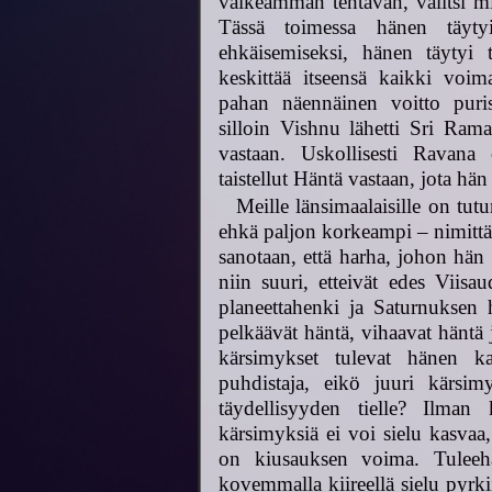
vaikeamman tehtävän, valitsi 
Tässä toimessa hänen täyty
ehkäisemiseksi, hänen täytyi 
keskittää itseensä kaikki voim
pahan näennäinen voitto puri
silloin Vishnu lähetti Sri Ram
vastaan. Uskollisesti Ravana 
taistellut Häntä vastaan, jota hän 
Meille länsimaalaisille on tut
ehkä paljon korkeampi – nimittäi
sanotaan, että harha, johon hän 
niin suuri, etteivät edes Viis
planeettahenki ja Saturnuksen h
pelkäävät häntä, vihaavat häntä
kärsimykset tulevat hänen k
puhdistaja, eikö juuri kärsim
täydellisyyden tielle? Ilman 
kärsimyksiä ei voi sielu kasvaa
on kiusauksen voima. Tuleeha
kovemmalla kiireellä sielu pyrki