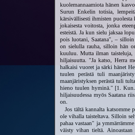
kuolemannaamiota hänen kasvoilla
Surun Enkelin totisia, lempeit
kärsivällisesti ihmisten puolesta
jokaisesta voitosta, jonka etee
esteistä. Ja kun sielu jaksaa lo
pois luotani, Saatana", – silloi
on sielulla rauha, silloin hän o
kuuluu. Mutta ilman taisteluja, 
hiljaisuutta. "Ja katso, Herra m
halkaisi vuoret ja särki hänet He
tuulen perästä tuli maanjärist
maanjäristyksen perästä tuli tulta
hieno tuulen hyminä." [1. Kun.
hiljaisuudessa myös Saatana ri
on.
Jos tältä kannalta katsomme p
ole vihalla taisteltava. Silloin 
pahaa vastaan" ja ymmärrämme m
väisty vihan tieltä. Ainoastaa