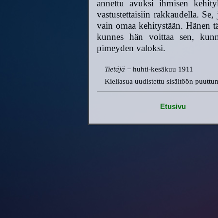
annettu avuksi ihmisen kehityks
vastustettaisiin rakkaudella. Se
vain omaa kehitystään. Hänen tä
kunnes hän voittaa sen, kunn
pimeyden valoksi.
Tietäjä
− huhti-kesäkuu 1911
Kieliasua uudistettu sisältöön puuttu
Etusivu