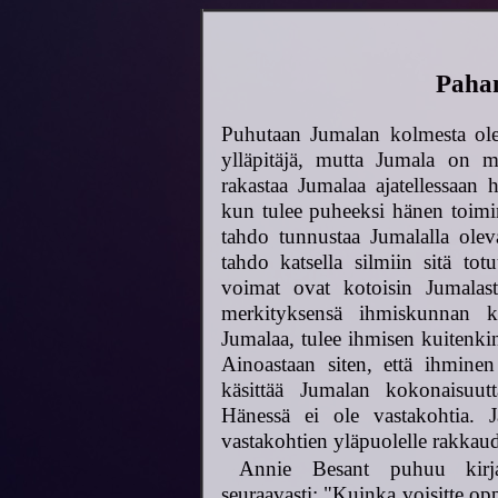
Pahan
Puhutaan Jumalan kolmesta ole
ylläpitäjä, mutta Jumala on 
rakastaa Jumalaa ajatellessaan 
kun tulee puheeksi hänen toimin
tahdo tunnustaa Jumalalla olev
tahdo katsella silmiin sitä tot
voimat ovat kotoisin Jumalast
merkityksensä ihmiskunnan ke
Jumalaa, tulee ihmisen kuitenki
Ainoastaan siten, että ihmine
käsittää Jumalan kokonaisuutt
Hänessä ei ole vastakohtia.
vastakohtien yläpuolelle rakkau
Annie Besant puhuu kirja
seuraavasti: "Kuinka voisitte op