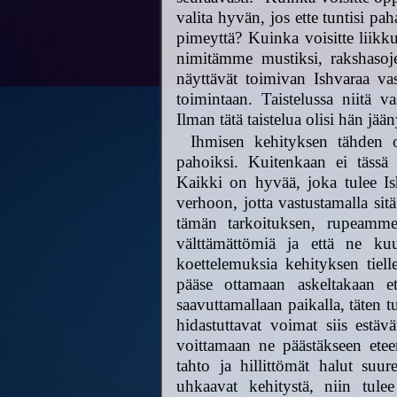
valita hyvän, jos ette tuntisi pa
pimeyttä? Kuinka voisitte liikku
nimitämme mustiksi, rakshasoj
näyttävät toimivan Ishvaraa va
toimintaan. Taistelussa niitä 
Ilman tätä taistelua olisi hän jään
Ihmisen kehityksen tähden 
pahoiksi. Kuitenkaan ei tässä
Kaikki on hyvää, joka tulee I
verhoon, jotta vastustamalla s
tämän tarkoituksen, rupeamm
välttämättömiä ja että ne kuu
koettelemuksia kehityksen tiell
pääse ottamaan askeltakaan 
saavuttamallaan paikalla, täten 
hidastuttavat voimat siis estä
voittamaan ne päästäkseen ete
tahto ja hillittömät halut suur
uhkaavat kehitystä, niin tulee 