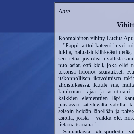
Aate
Vihit
Roomalainen vihitty Lucius Apule
"Pappi tarttui käteeni ja vei mi
lukija, haluaisit kiihkeästi tietää,
sen tietää, jos olisi luvallista sa
nuo asiat, että kieli, joka olisi 
tekonsa huonot seuraukset. Ku
uskonnollisen ikävöimisen takia
ahdistuksessa. Kuule siis, mut
kuoleman rajaa ja astuttuani 
kaikkien elementtien läpi ka
paistavan säteilevältä valolla, l
seisoin heidän lähellään ja palve
asioita, joista – vaikka olet nii
tietämättömänä."
Samanlaisia yleispiirteitä v