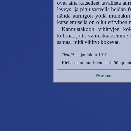
ovat aina katselleet tavallista au
leveys- ja pituusasteella heidän 
nähdä auringon yöllä muinakin
katselemisella on ollut erityinen 
Kannustakoon vihittyjen ko
kulkua, jotta valmistuaksemme 
samaa, mitä vihityt kokevat.
Tietäjä
— joulukuu 1910
Kieliasua on uudistettu sisältöön puut
Etusivu