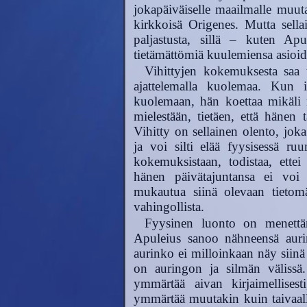
jokapäiväiselle maailmalle muuta
kirkkoisä Origenes. Mutta sella
paljastusta, sillä – kuten Apu
tietämättömiä kuulemiensa asioid
Vihittyjen kokemuksesta saa 
ajattelemalla kuolemaa. Kun 
kuolemaan, hän koettaa mikäli m
mielestään, tietäen, että hänen
Vihitty on sellainen olento, jok
ja voi silti elää fyysisessä ru
kokemuksistaan, todistaa, ettei
hänen päivätajuntansa ei voi 
mukautua siinä olevaan tietomä
vahingollista.
Fyysinen luonto on menettän
Apuleius sanoo nähneensä aurin
aurinko ei milloinkaan näy siinä 
on auringon ja silmän väliss
ymmärtää aivan kirjaimellisest
ymmärtää muutakin kuin taivaalla