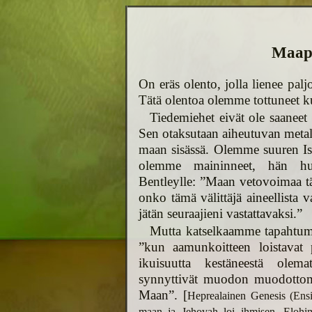
Maapa
On eräs olento, jolla lienee pal
Tätä olentoa olemme tottuneet ku
Tiedemiehet eivät ole saaneet 
Sen otaksutaan aiheutuvan metall
maan sisässä. Olemme suuren Is
olemme maininneet, hän huom
Bentleylle: ”Maan vetovoimaa tä
onko tämä välittäjä aineellista 
jätän seuraajieni vastattavaksi.”
Mutta katselkaamme tapahtuma
”kun aamunkoitteen loistavat 
ikuisuutta kestäneestä olem
synnyttivät muodon muodottomu
Maan”. [
Heprealainen Genesis (Ens
maan ja Jehovah loi ihmisen. Elohim