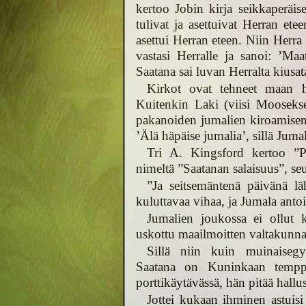
kertoo Jobin kirja seikkaperäis
tulivat ja asettuivat Herran et
asettui Herran eteen. Niin Herra 
vastasi Herralle ja sanoi: ’Maat
Saatana sai luvan Herralta kiusat
Kirkot ovat tehneet maan ha
Kuitenkin Laki (viisi Moosekse
pakanoiden jumalien kiroamisen
’Älä häpäise jumalia’, sillä Jumal
Tri A. Kingsford kertoo ”Pe
nimeltä ”Saatanan salaisuus”, se
”Ja seitsemäntenä päivänä l
kuluttavaa vihaa, ja Jumala anto
Jumalien joukossa ei ollut 
uskottu maailmoitten valtakunna
Sillä niin kuin muinaisegyp
Saatana on Kuninkaan temppe
porttikäytävässä, hän pitää hall
Jottei kukaan ihminen astuisi