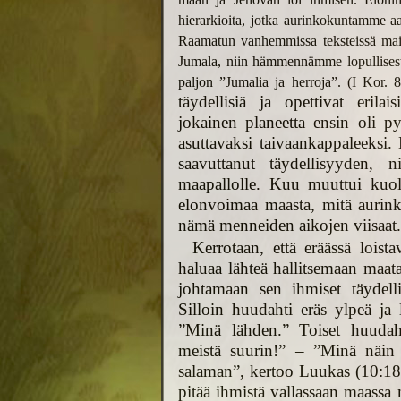
hierarkioita, jotka aurinkokuntamme 
Raamatun vanhemmissa teksteissä mainit
Jumala, niin hämmennämme lopullisesti 
paljon ”Jumalia ja herroja”. (I Kor. 8
täydellisiä ja opettivat erilai
jokainen planeetta ensin oli pyr
asuttavaksi taivaankappaleeksi
saavuttanut täydellisyyden, 
maapallolle. Kuu muuttui kuoll
elonvoimaa maasta, mitä aurinko 
nämä menneiden aikojen viisaat.
Kerrotaan, että eräässä lois
haluaa lähteä hallitsemaan maata
johtamaan sen ihmiset täydell
Silloin huudahti eräs ylpeä ja 
”Minä lähden.” Toiset huudah
meistä suurin!” – ”Minä näin 
salaman”, kertoo Luukas (10:1
pitää ihmistä vallassaan maass