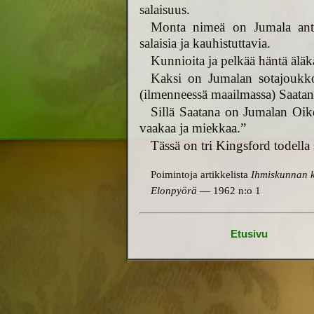
salaisuus.
Monta nimeä on Jumala antan
salaisia ja kauhistuttavia.
Kunnioita ja pelkää häntä äläk
Kaksi on Jumalan sotajoukko
(ilmenneessä maailmassa) Saatan
Sillä Saatana on Jumalan Oi
vaakaa ja miekkaa.”
Tässä on tri Kingsford todella 
Poimintoja artikkelista
Ihmiskunnan ko
Elonpyörä
— 1962 n:o 1
Etusivu