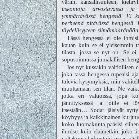
väriin, kansallisuuteen, kiel
uskontoja arvostavassa ja 
ymmärtävässä hengessä. Ei k
perheenä pitävässä hengessä. 
täydellisyyteen silmämääränään
Tässä hengessä ei ole ihmisiä
kauan kuin se ei yleisemmin ta
tilasta, jossa se nyt on. Se ei 
sopusoinnussa jumalallisen heng
Jos nyt kussakin valtiollisen 
joka tässä hengessä rupeaisi aja
tulevia kysymyksiä, niin vähitel
muuttamaan sen tilan. Ne vaike
jotka eri valtioissa, jopa ko
jännityksessä ja joille ei lö
itsestään… Sodat jäisivät sytty
köyhyys ja kaikkinainen kurjuus 
koko luomakunta pääsisi siihen
ihmiset kuin eläimetkin, joko tie
valtakunta laskeutuisi maan pääll