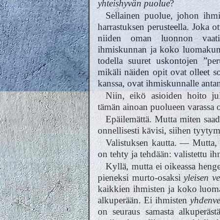
yhteishyvän puolue
?
Sellainen puolue, johon ihmis
harrastuksen perusteella. Joka ot
niiden oman luonnon vaati
ihmiskunnan ja koko luomakunna
todella suuret uskontojen ”per
mikäli näiden opit ovat olleet s
kanssa, ovat ihmiskunnalle antan
Niin, eikö asioiden hoito ju
tämän ainoan puolueen varassa o
Epäilemättä. Mutta miten saada
onnellisesti kävisi, siihen tyyty
Valistuksen kautta. — Mutta, 
on tehty ja tehdään: valistettu ih
Kyllä, mutta ei oikeassa heng
pieneksi murto-osaksi
yleisen v
kaikkien ihmisten ja koko luom
alkuperään. Ei ihmisten
yhdenve
on seuraus samasta alkuperäst