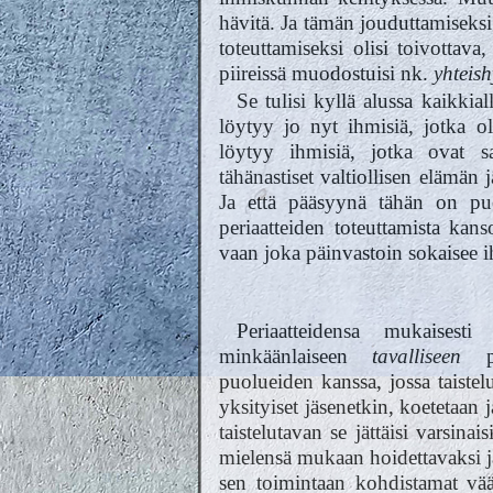
hävitä. Ja tämän jouduttamiseksi 
toteuttamiseksi olisi toivottava
piireissä muodostuisi nk.
yhteis
Se tulisi kyllä alussa kaikkia
löytyy jo nyt ihmisiä, jotka oli
löytyy ihmisiä, jotka ovat s
tähänastiset valtiollisen elämän 
Ja että pääsyynä tähän on puol
periaatteiden toteuttamista kans
vaan joka päinvastoin sokaisee i
Periaatteidensa mukaisest
minkäänlaiseen
tavalliseen
puo
puolueiden kanssa, jossa taistel
yksityiset jäsenetkin, koetetaan
taistelutavan se jättäisi varsinais
mielensä mukaan hoidettavaksi ja
sen toimintaan kohdistamat vääri