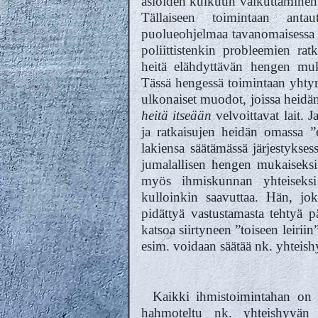
asioiden kulkuun vaikuttaminen s
Tällaiseen toimintaan anta
puolueohjelmaa tavanomaisessa 
poliittistenkin probleemien rat
heitä elähdyttävän hengen muk
Tässä hengessä toimintaan yht
ulkonaiset muodot, joissa heidän 
heitä itseään
velvoittavat lait. 
ja ratkaisujen heidän omassa ”
lakiensa säätämässä järjestykse
jumalallisen hengen mukaiseksi 
myös ihmiskunnan yhteiseksi
kulloinkin saavuttaa. Hän, jo
pidättyä vastustamasta tehtyä p
katsoa siirtyneen ”toiseen leiriin
esim. voidaan säätää nk. yhteish
Kaikki ihmistoimintahan on puu
hahmoteltu nk. yhteishyvän 