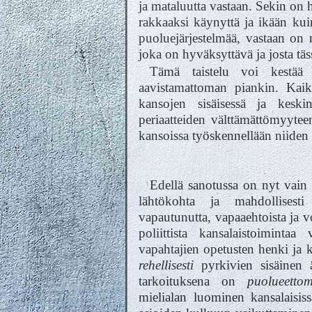
ja mataluutta vastaan. Sekin on 
rakkaaksi käynyttä ja ikään kui
puoluejärjestelmää, vastaan on n
joka on hyväksyttävä ja josta täs
Tämä taistelu voi kestää
aavistamattoman piankin. Kaikki
kansojen sisäisessä ja keskin
periaatteiden välttämättömyytee
kansoissa työskennellään niiden
Edellä sanotussa on nyt vain t
lähtökohta ja mahdollisesti 
vapautunutta, vapaaehtoista ja v
poliittista kansalaistoimint
vapahtajien opetusten henki ja 
rehellisesti
pyrkivien sisäinen ä
tarkoituksena on
puolueetto
mielialan luominen kansalaisi