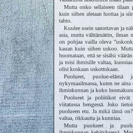
Mutta onko sellaiseen tilaa
kuin siihen aletaan luottaa ja s
tahto.
Kuulee usein sanottavan ja näk
asia, mutta välttämätön, ilman
on pohjaa vailla oleva ”uskonk
kauan kuin siihen uskoo. Mutta
huomataan, että se sisälsi väärän
ja toisi ihmisille valtaa, kunniaa
olisi koskaan uskottukaan.
Puolueet, puolue-elämä j
nykymaailmassa, kuten ne aina o
ihmiskunnan ja koko luomakunna
Puolueet ja poliitikot eivät
viitatussa hengessä. Joko tietoi
puolueen etu. Ja mikä tämä on?
valtaa, rikkautta ja kunniaa.
Mutta puolueet ja puolue
ihmiskunnan kehityksessä. Muu