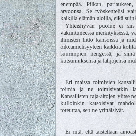
enempää. Pilkan, parjauksen,
arvoonsa. Se työskentelisi va
kaikilla elämän aloilla, eikä sui
Yhteishyvän puolue ei siis
vakiintuneessa merkityksessä, 
ihmisten liitto kansoissa ja niid
oikeamielisyyteen kaikkia kohta
suurimpien hengessä, ja siinä
kutsumuksensa ja lahjojensa mu
Eri maissa toimivien kansalli
toimia ja ne toimisivatkin lä
Kansallisten raja-aitojen ylitse n
kulloinkin katsoisivat mahdoll
toteuttaa, sen ne yrittäisivät.
Ei riitä, että taistellaan aino