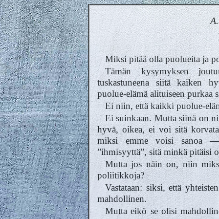
A.
Miksi pitää olla puolueita ja po
Tämän kysymyksen joutuu
tuskastuneena siitä kaiken h
puolue-elämä alituiseen purkaa si
Ei niin, että kaikki puolue-elä
Ei suinkaan. Mutta siinä on nii
hyvä, oikea, ei voi sitä korvat
miksi emme voisi sanoa — 
”ihmisyyttä”, sitä minkä pitäisi o
Mutta jos näin on, niin miksi
poliitikkoja?
Vastataan: siksi, että yhteiste
mahdollinen.
Mutta eikö se olisi mahdollin