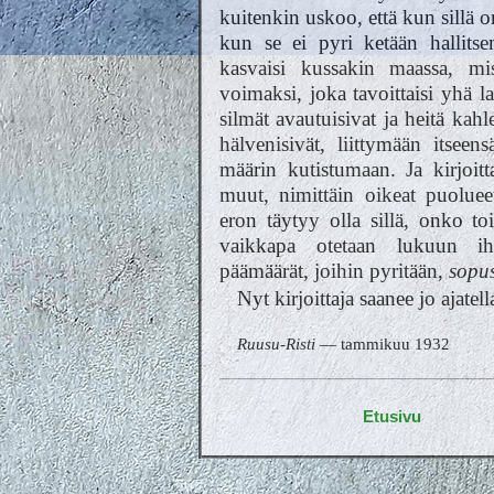
kuitenkin uskoo, että kun sillä 
kun se ei pyri ketään hallits
kasvaisi kussakin maassa, mis
voimaksi, joka tavoittaisi yhä l
silmät avautuisivat ja heitä kah
hälvenisivät, liittymään itseen
määrin kutistumaan. Ja kirjoi
muut, nimittäin oikeat puolueet,
eron täytyy olla sillä, onko toi
vaikkapa otetaan lukuun ih
päämäärät, joihin pyritään,
sopu
Nyt kirjoittaja saanee jo ajatell
Ruusu-Risti
— tammikuu 1932
Etusivu