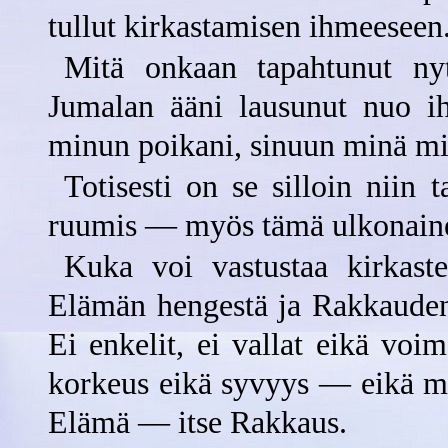
tullut kirkastamisen ihmeeseen
Mitä onkaan tapahtunut nyt
Jumalan ääni lausunut nuo iha
minun poikani, sinuun minä mie
Totisesti on se silloin niin 
ruumis — myös tämä ulkonainen 
Kuka voi vastustaa kirkaste
Elämän hengestä ja Rakkauden
Ei enkelit, ei vallat eikä voi
korkeus eikä syvyys — eikä mi
Elämä — itse Rakkaus.