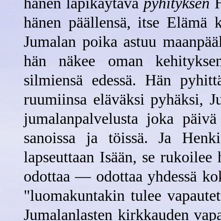
hänen läpikäytävä
pyhityksen
H
hänen päällensä, itse Elämä 
Jumalan poika astuu maanpääll
hän näkee oman kehitykse
silmiensä edessä. Hän pyhitt
ruumiinsa eläväksi pyhäksi, J
jumalanpalvelusta joka päivä 
sanoissa ja töissä. Ja Henk
lapseuttaan Isään, se rukoilee
odottaa — odottaa yhdessä ko
"luomakuntakin tulee vapautet
Jumalanlasten kirkkauden vap