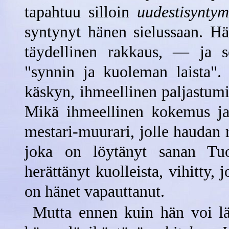
tapahtuu silloin
uudestisyntym
syntynyt hänen sielussaan. Hä
täydellinen rakkaus, — ja s
"synnin ja kuoleman laista"
käskyn, ihmeellinen paljastumi
Mikä ihmeellinen kokemus j
mestari-muurari, jolle haudan
joka on löytänyt sanan Tuo
herättänyt kuolleista, vihitty, j
on hänet vapauttanut.
Mutta ennen kuin hän voi lä