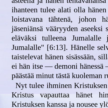
asteella ja hänen tehtävänäns
ihanteen tulee alati olla häne
loistavana tähtenä, johon 
jäseniänsä vääryyden aseeksi s
eläväksi tulleena Jumalalle 
Jumalalle" [6:13]. Hänelle se
taistelevat hänen sisässään, sil
ei hän itse — demoni hänessä 
päästää minut tästä kuoleman r
Nyt tulee ihminen Kristuksen 
Kristus vapauttaa hänet hi
Kristuksen kanssa ja nousee yl