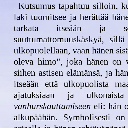
Kutsumus tapahtuu silloin, 
laki tuomitsee ja herättää hä
tarkata itseään ja se
suuttumattomuuskäskyä, sill
ulkopuolellaan, vaan hänen sis
oleva himo", joka hänen on v
siihen astisen elämänsä, ja hän
itseään että ulkopuolista maa
ajatuksiaan ja ulkonais
vanhurskauttamiseen
eli: hän o
alkupäähän. Symbolisesti on 