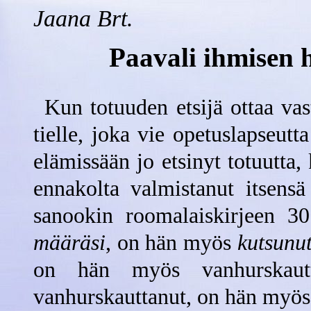
Jaana Brt.
Paavali ihmisen h
Kun totuuden etsijä ottaa va
tielle, joka vie opetuslapseutt
elämissään jo etsinyt totuutta
ennakolta valmistanut itsensä
sanookin roomalaiskirjeen 30
määräsi
, on hän myös
kutsunu
on hän myös vanhurskaut
vanhurskauttanut, on hän myös 