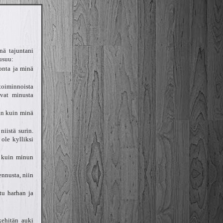
nä tajuntani
usuu:
onta ja minä
toiminnoista
uvat minusta
iin kuin minä
iistä surin.
 ole kylliksi
n kuin minun
ennusta, niin
tu harhan ja
kehitän auki