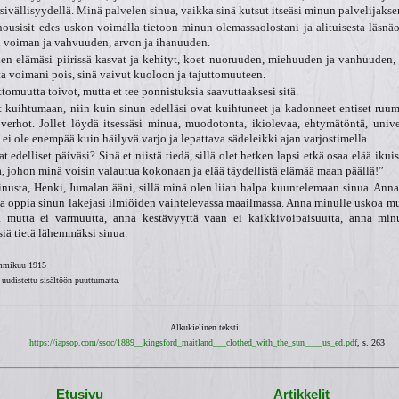
rsivällisyydellä. Minä palvelen sinua, vaikka sinä kutsut itseäsi minun palvelijakse
nousisit edes uskon voimalla tietoon minun olemassaolostani ja alituisesta läsnäo
si voiman ja vahvuuden, arvon ja ihanuuden.
nen elämäsi piirissä kasvat ja kehityt, koet nuoruuden, miehuuden ja vanhuuden,
a voimani pois, sinä vaivut kuoloon ja tajuttomuuteen.
omuutta toivot, mutta et tee ponnistuksia saavuttaaksesi sitä.
t kuihtumaan, niin kuin sinun edelläsi ovat kuihtuneet ja kadonneet entiset ruum
 verhot. Jollet löydä itsessäsi minua, muodotonta, ikiolevaa, ehtymätöntä, univer
ei ole enempää kuin häilyvä varjo ja lepattava sädeleikki ajan varjostimella.
t edelliset päiväsi? Sinä et niistä tiedä, sillä olet hetken lapsi etkä osaa elää ikuis
ia, johon minä voisin valautua kokonaan ja elää täydellistä elämää maan päällä!”
nusta, Henki, Jumalan ääni, sillä minä olen liian halpa kuuntelemaan sinua. Ann
a oppia sinun lakejasi ilmiöiden vaihtelevassa maailmassa. Anna minulle uskoa mut
 mutta ei varmuutta, anna kestävyyttä vaan ei kaikkivoipaisuutta, anna mi
siä tietä lähemmäksi sinua.
mmikuu 1915
 uudistettu sisältöön puuttumatta.
Alkukielinen teksti:.
https://iapsop.com/ssoc/1889__kingsford_maitland___clothed_with_the_sun____us_ed.pdf
, s. 263
Etusivu
Artikkelit