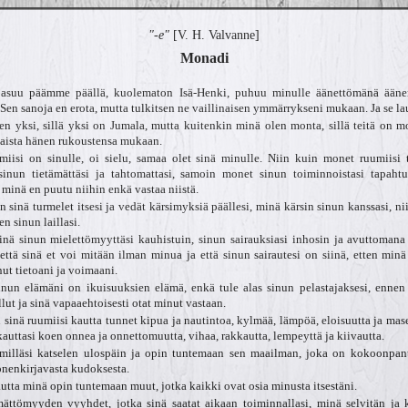
"-e"
[V. H. Valvanne]
Monadi
 asuu päämme päällä, kuolematon Isä-Henki, puhuu minulle äänettömänä ääne
Sen sanoja en erota, mutta tulkitsen ne vaillinaisen ymmärrykseni mukaan. Ja se la
n yksi, sillä yksi on Jumala, mutta kuitenkin minä olen monta, sillä teitä on m
kaista hänen rukoustensa mukaan.
miisi on sinulle, oi sielu, samaa olet sinä minulle. Niin kuin monet ruumiisi 
sinun tietämättäsi ja tahtomattasi, samoin monet sinun toiminnoistasi tapaht
 minä en puutu niihin enkä vastaa niistä.
 sinä turmelet itsesi ja vedät kärsimyksiä päällesi, minä kärsin sinun kanssasi, n
en sinun laillasi.
ä sinun mielettömyyttäsi kauhistuin, sinun sairauksiasi inhosin ja avuttomana n
että sinä et voi mitään ilman minua ja että sinun sairautesi on siinä, etten minä
nut tietoani ja voimaani.
nun elämäni on ikuisuuksien elämä, enkä tule alas sinun pelastajaksesi, enne
llut ja sinä vapaaehtoisesti otat minut vastaan.
 sinä ruumiisi kautta tunnet kipua ja nautintoa, kylmää, lämpöä, eloisuutta ja mas
auttasi koen onnea ja onnettomuutta, vihaa, rakkautta, lempeyttä ja kiivautta.
lmilläsi katselen ulospäin ja opin tuntemaan sen maailman, joka on kokoonpan
nenkirjavasta kudoksesta.
tta minä opin tuntemaan muut, jotka kaikki ovat osia minusta itsestäni.
mättömyyden vyyhdet, jotka sinä saatat aikaan toiminnallasi, minä selvitän ja 