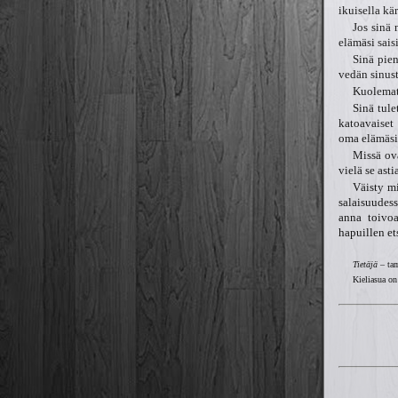
ikuisella kä
Jos sinä 
elämäsi sai
Sinä pie
vedän sinust
Kuolematt
Sinä tule
katoavaiset
oma elämäsi 
Missä ova
vielä se ast
Väisty mi
salaisuudess
anna toivoa
hapuillen et
Tietäjä
– ta
Kieliasua on