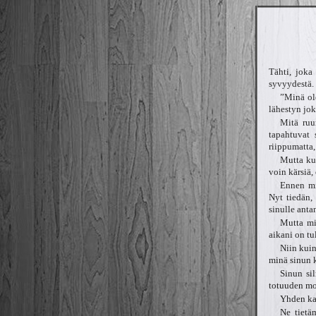
Tähti, joka
syvyydestä. 
”Minä ole
lähestyn jo
Mitä ruu
tapahtuvat 
riippumatta,
Mutta kun
voin kärsiä, 
Ennen min
Nyt tiedän, 
sinulle anta
Mutta mi
aikani on tu
Niin kuin
minä sinun k
Sinun si
totuuden mo
Yhden kau
Ne tietä