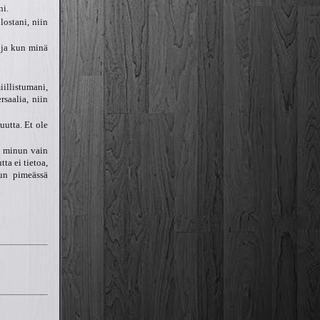
ni.
lostani, niin
 ja kun minä
iillistumani,
saalia, niin
uutta. Et ole
a minun vain
ta ei tietoa,
nun pimeässä