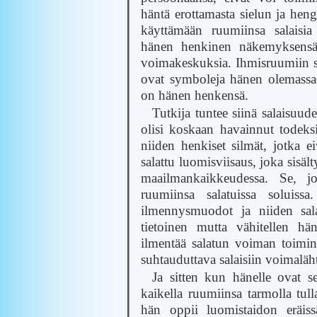
häntä erottamasta sielun ja heng
käyttämään ruumiinsa salaisia
hänen henkinen näkemyksensä 
voimakeskuksia. Ihmisruumiin s
ovat symboleja hänen olemassao
on hänen henkensä.
Tutkija tuntee siinä salaisuud
olisi koskaan havainnut todeks
niiden henkiset silmät, jotka e
salattu luomisviisaus, joka sisä
maailmankaikkeudessa. Se, jok
ruumiinsa salatuissa soluiss
ilmennysmuodot ja niiden sala
tietoinen mutta vähitellen hän
ilmentää salatun voiman toimin
suhtauduttava salaisiin voimaläht
Ja sitten kun hänelle ovat s
kaikella ruumiinsa tarmolla tull
hän oppii luomistaidon eräiss