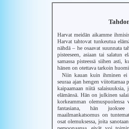
Tahdon
Harvat meidän aikamme ihmisist
Harvat tahtovat tunkeutua elämä
nähdä – he osaavat suunnata tah
pisteeseen, asiaan tai salatun
samassa pisteessä siihen asti,
hänen on otettava tarkoin huomi
Niin kauan kuin ihminen ei 
seuraa ajan hengen viitottamaa 
kaipaamaan niitä salaisuuksia, 
elämänsä. Hän on julkinen salai
korkeamman olemuspuolensa vo
fantasiana, hän juoksee 
maailmankatsomus on tuntemato
osat olemuksessa, joita sanotaan
persoonaansa, eivät voi toimi