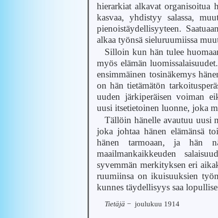
hierarkiat alkavat organisoitua
kasvaa, yhdistyy salassa, muu
pienoistäydellisyyteen. Saatu
alkaa työnsä sieluruumiissa muut
Silloin kun hän tulee huomaam
myös elämän luomissalaisuudet. 
ensimmäinen tosinäkemys hänen 
on hän tietämätön tarkoitusperäs
uuden järkiperäisen voiman ei
uusi itsetietoinen luonne, joka 
Tällöin hänelle avautuu uusi
joka johtaa hänen elämänsä to
hänen tarmoaan, ja hän nä
maailmankaikkeuden salaisuud
syvemmän merkityksen eri aika
ruumiinsa on ikuisuuksien työn 
kunnes täydellisyys saa lopulli
Tietäjä
− joulukuu 1914