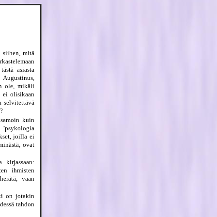
 siihen, mitä
arkastelemaan
tästä asiasta
 Augustinus,
 ole, mikäli
 ei olisikaan
a selvitettävä
s?
t samoin kuin
ä "psykologia
et, joilla ei
minästä, ovat
 kirjassaan:
sten ihmisten
herätä, vaan
ki on jotakin
ydessä tahdon