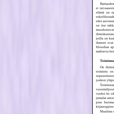
Hartauden 
ei taivaasee
elämä on ra
enkelihierar
edes aavista
on itse rakk
muodostuvat 
ihmiskunnan 
joilla on ku
ihmiset ovat
filosofian a
mahtavia henk
Toiminnan
On ihmisi
toiminta on
sopusoinnuss
joukon yläpu
Toiminnan
vuosimiljoon
vuoksi he od
jumalat anta
pian huomaa,
kirjanoppinei
Maailma o