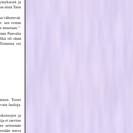
tymyksestä ja
kas siinä Taon
sa vähenevät.
t: sen verran
le annetaan."
lman Paavalia
Mikä oli tämä
 Toiminta vei
ainen. Toiset
vain luuloja.
uskontojen ja
ja ei tarvitse
kee seitsemän
sessään asuva