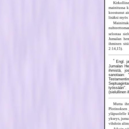
Kirkollin
mainitussa k
koostunut ai
lisäksi myös
Mainitta
nuhteettoman
selostaa sie
Jumalan heng
ihminen sitä
2:14,15).
*
Engl. ja
Jumalan Heng
ihmistä, jo
sanotaan: 
Testamentin
Septuagint
työssään". 
(sielullinen 
Mutta ihm
Plotinoksen 
yläpuolelle 
ykseys, jumal
vihdoin alim
Aikain vi