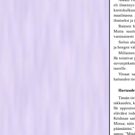
eli ilmennys
kiertokulkuu
maailmassa. 
ihmiseksi ja
Ihmisen h
Mutta suuri
varsinaisesti
Sielun al
ja hengen väl
Millainen 
He toimivat 
suvunjatkami
tasoille.
Viisaat s
hartauden tie
Hartauden
Tämän tie
rakkauden, k
He uppoutuva
eläväksi tod
Krishnan san
Minua; näin 
päämääräsi.
sanoo: "Minä 