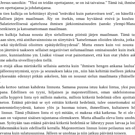
 Jeesus sanoikin: "Yksi on teidän opettajanne, se on isä taivaissa." Tämä isä, ihmi
en opettajansa ja johdattajansa.
n tien kulkija on kehittänyt älynsä "teräväksi kuin partaveitsen terä", on hänellä
lallisen järjen maailmaan. Äly on itsekäs, omaa hyväänsä etsivä ja kuuluu 
alatieteellisessä ajattelussa ihmisen järkiominaisuuden (sanskr. ylempi-Man
henkiseen ja katoamattomaan maailmaan.
en kulkija haluaa nousta älyn sielullisesta piiristä järjen maailmaan. Tämä t
an siten, että aistihavainnoista on siirryttävä "katselemaan olioiden ideoita, jotk
a sekä täydellisiä olioitten epätäydellisyydessä". Mutta ennen kuin voi noust
 on jätettävä taakseen sellaiset negatiiviset sielumaailman ominaisuudet kuin itsek
nto, kunnianhimo ym. Lisäksi viisaat ovat painottaneet, että kun otat yhden as
olme askelta siveellisyyden tiellä.
n etsijä alkaa mietiskellä sellaisia aatteita kuin "ihmisen hengen ankaraa laulua
jälleensyntymistä, syyn- ja seurauksen lakia ym., niin hän kehittää itselleen järki
yksessään edennyt pitkän askeleen, hän on noussut sielun maailmasta ylhäiselle
.
da kertoo tarinan kahdesta linnusta. Samassa puussa istuu kaksi lintua, yksi puu
pana. Edellinen on tyyni, hiljainen ja majesteetillinen, oman sädeloistons
silla hyppivä lintu syö milloin makeita, milloin kitkeriä hedelmiä ollen ajoittai
neton. Eräänä päivänä se syö erittäin kitkeriä hedelmiä, tulee onnettomaksi n
astenmielisyydestä, katsoo ylös ja huomaa toisen, ihmeellisen, kultaiseen 
linnun. Tämä ylhäinen lintu ei syö mitään, ei makeaa eikä katkeraa. Se ei ole
vaan on vaipunut sisäisen tajuntansa olemukseen. Mutta alhaalla oleva lintu unoht
aan. Syötyään taas eräänä päivänä kitkeriä hedelmiä se lähestyy puun latvaa ja lois
 lähemmäksi kuin edellisellä kerralla. Majesteettisen linnun loiste peilautuu sen o
vansa kuin sulatusuunissa. Jälleen se unohtaa ja niin jatkuu päivästä toiseen.