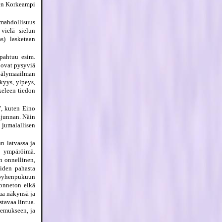
sen Korkeampi
 mahdollisuus
vielä sielun
as) lasketaan
apahtuu esim.
a ovat pysyviä
a älymaailman
kyys, ylpeys,
keleen tiedon
", kuten Eino
tajunnan. Näin
 jumalallisen
n latvassa ja
a ympäröimä.
n onnellinen,
iiden pahasta
höyhenpukuun
 onneton eikä
aa näkynsä ja
tavaa lintua.
lemukseen, ja