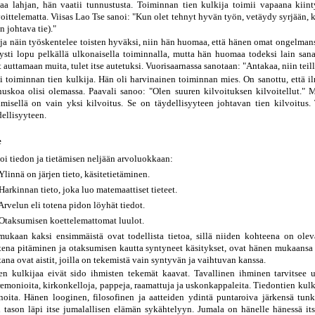
a lahjan, hän vaatii tunnustusta. Toiminnan tien kulkija toimii vapaana kiin
oittelematta. Viisas Lao Tse sanoi: "Kun olet tehnyt hyvän työn, vetäydy syrjään, 
n johtava tie)."
ja näin työskentelee toisten hyväksi, niin hän huomaa, että hänen omat ongelman
tysti lopu pelkällä ulkonaisella toiminnalla, mutta hän huomaa todeksi lain sana
 auttamaan muita, tulet itse autetuksi. Vuorisaarnassa sanotaan: "Antakaa, niin teil
li toiminnan tien kulkija. Hän oli harvinainen toiminnan mies. On sanottu, että i
inuskoa olisi olemassa. Paavali sanoo: "Olen suuren kilvoituksen kilvoitellut." 
hmisellä on vain yksi kilvoitus. Se on täydellisyyteen johtavan tien kilvoitus.
dellisyyteen.
e
oi tiedon ja tietämisen neljään arvoluokkaan:
 Ylinnä on järjen tieto, käsitetietäminen.
 Harkinnan tieto, joka luo matemaattiset tieteet.
 Arvelun eli totena pidon löyhät tiedot.
 Otaksumisen koettelemattomat luulot.
mukaan kaksi ensimmäistä ovat todellista tietoa, sillä niiden kohteena on olev
totena pitäminen ja otaksumisen kautta syntyneet käsitykset, ovat hänen mukaansa 
ana ovat aistit, joilla on tekemistä vain syntyvän ja vaihtuvan kanssa.
en kulkijaa eivät sido ihmisten tekemät kaavat. Tavallinen ihminen tarvitsee 
emonioita, kirkonkelloja, pappeja, raamattuja ja uskonkappaleita. Tiedontien kulki
noita. Hänen looginen, filosofinen ja aatteiden ydintä puntaroiva järkensä tun
 tason läpi itse jumalallisen elämän sykähtelyyn. Jumala on hänelle hänessä it