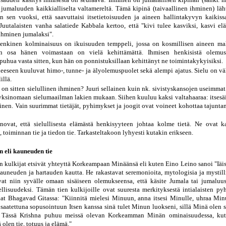
 jumaluuden kaikkialliselta valtamereltä. Tämä kipinä (taivaallinen ihminen) läh
n sen vuoksi, että saavuttaisi itsetietoisuuden ja aineen hallintakyvyn kaikiss
Juutalaisten vanha salatiede Kabbala kertoo, että "kivi tulee kasviksi, kasvi elä
 ihminen jumalaksi".
enkinen kolminaisuus on ikuisuuden temppeli, jossa on kosmillisen aineen ma
n osa hänen voimastaan on vielä kehittämättä. Ihmisen henkisistä olemus
 puhua vasta sitten, kun hän on ponnistuksillaan kehittänyt ne toimintakykyisiksi.
ueeseen kuuluvat himo-, tunne- ja älyolemuspuolet sekä alempi ajatus. Sielu on väl
illä.
on sitten sielullinen ihminen? Juuri sellainen kuin nk. sivistyskansojen useimmat 
yksinomaan sielumaailman lakien mukaan. Siihen kuuluu kaksi valtahaaraa: itsesäil
nen. Vain suurimmat tietäjät, pyhimykset ja joogit ovat voineet kohottaa tajuntan
anovat, että sielullisesta elämästä henkisyyteen johtaa kolme tietä. Ne ovat 
, toiminnan tie ja tiedon tie. Tarkasteltakoon lyhyesti kutakin erikseen.
 eli kauneuden tie
n kulkijat etsivät yhteyttä Korkeampaan Minäänsä eli kuten Eino Leino sanoi "Iäis
auneuden ja hartauden kautta. He rakastavat seremonioita, mytologisia ja mystillis
t niin syvälle omaan sisäiseen olemukseensa, että käsite Jumala tai jumaluus
ellisuudeksi. Tämän tien kulkijoille ovat suuresta merkityksestä intialaisten py
at Bhagavad Gitassa: "Kiinnitä mielesi Minuun, anna itsesi Minulle, uhraa Min
saatettuna sopusointuun Itsen kanssa sinä tulet Minun luokseni, sillä Minä olen 
" Tässä Krishna puhuu meissä olevan Korkeamman Minän ominaisuudessa, kut
olen tie, totuus ja elämä."