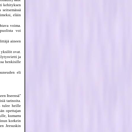
ti kehityksen
a seitsemässä
imeksi, eläin
htava voima.
puolista voi
ittäjä aineen
yksilöt ovat.
ytysvietti ja
sa henkisille
kauneuden eli
een Itseensä"
iä tarinoita.
 tulee heille
hän opettajan
ulle, kumarra
sinun korkein
en Jeesuskin