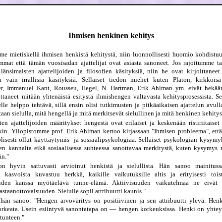
Ihmisen henkinen kehitys
e mietiskellä ihmisen henkistä kehitystä, niin luonnollisesti huomio kohdistuu
mmat että tämän vuosisadan ajattelijat ovat asiasta sanoneet. Jos rajoitumme t
änsimaisten ajattelijoiden ja filosofien käsityksiä, niin he ovat kirjoittaneet 
 vain irrallisia käsityksiä. Sellaiset tiedon miehet kuten Platon, kirkkoisä
r, Immanuel Kant, Rousseu, Hegel, N. Hartman, Erik Ahlman ym. eivät hekään
oittaneet mitään yhtenäistä esitystä ihmishengen valtavasta kehitysprosessista. Se
lle helppo tehtävä, sillä ensin olisi tutkimusten ja pitkäaikaisen ajattelun avull
taan sielulla, mitä hengellä ja mitä merkitsevät sielullinen ja mitä henkinen kehity
ten ajattelijoiden määritykset hengestä ovat erilaiset ja keskenään ristiriitaise
in. Yliopistomme prof. Erik Ahlman kertoo kirjassaan "Ihmisen probleema", ett
lisesti ollut käyttäytymis- ja sosiaalipsykologiaa. Sellaiset psykologian kysymyks
ten kannalta eikä sosiaalisessa suhteessa sanottavaa merkitystä, kuten kysymys 
än."
 hyvin sattuvasti arvioinut henkistä ja sielullista. Hän sanoo mainitussa
a kasvoista kuvastuu herkkä, kaikille vaikutuksille altis ja erityisesti toi
eiden kanssa myötäelävä tunne-elämä. Aktiivisuuden vaikutelmaa ne eivät 
astaanottovaisuuden. Sielulle sopii attribuutti kaunis."
hän sanoo: "Hengen arvoväritys on positiivinen ja sen attribuutti ylevä. Hen
orkeata. Usein esiintyvä sanontatapa on — hengen korkeuksissa. Henki on yhte
 tunteen."