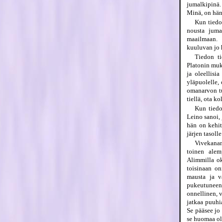
jumalkipinä.
Minä, on hän
Kun tiedo
nousta juma
maailmaan. S
kuuluvan jo 
Tiedon ti
Platonin muka
ja oleellisi
yläpuolelle,
omanarvon tu
tiellä, ota k
Kun tiedo
Leino sanoi, 
hän on kehit
järjen tasolle
Vivekanan
toinen alem
Alimmilla ok
toisinaan on
mausta ja v
pukeutuneen 
onnellinen, 
jatkaa puuhi
Se pääsee jo
se huomaa ole