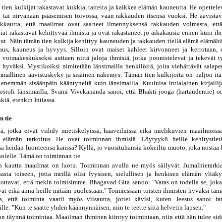
tien kulkijat rakastavat kukkia, taiteita ja kaikkea elämän kauneutta. He opettele
n tai nirvanaan pääsemisen toivossa, vaan rakkauden itsensä vuoksi. He aavistav
kkautta, että maailmat ovat saaneet ilmennyksensä rakkauden voimasta, että
kiat rakastavat kehittyvää ihmistä ja ovat rakastaneet jo aikakausia ennen kuin ih
nut. Näin tämän tien kulkija kehittyy kauneuden ja rakkauden tiellä elämä elämält
aus, kauneus ja hyvyys. Silloin ovat maiset kahleet kirvonneet ja kerrotaan, 
voimakeskukseksi auttaen niitä jaloja ihmisiä, jotka ponnistelevat ja tekevät t
hyväksi. Mystikoiksi nimitetään länsimailla henkilöitä, joita viehättävät salaperä
mmallinen aavistuskyky ja sisäinen näkemys. Tämän tien kulkijoita on paljon itäm
 enemmän sisäänpäin kääntyneitä kuin länsimailla. Kuuluisa intialainen kirjailij
postoli länsimailla, Svami Vivekananda sanoi, että Bhakti-jooga (hartaudentie) o
iä, etenkin Intiassa.
 tie
ä, jotka eivät viihdy mietiskelyissä, haaveiluissa eikä mielikuvien maailmoissa
 elämän tarkoitus. He ovat toiminnan ihmisiä. Löytyykö heille kehitystietä
a heidän luonteensa kanssa? Kyllä, jo vuosituhansia kokeiltu muoto, joka nostaa 
olelle. Tämä on toiminnan tie.
 kautta maailmat on luotu. Toiminnan avulla ne myös säilyvät. Jumalhierarkia
asta toiseen, jotta meillä olisi fyysisen, sielullisen ja henkisen elämän yltäky
ottavat, että mekin toimisimme. Bhagavad Gita sanoo: "Varas on todella se, joka 
vat eikä anna heille mitään puolestaan." Toimiessaan toisten ihmisten hyväksi tämä
 että toiminta vaatii myös viisautta, jottei kävisi, kuten Jeesus sanoi far
lle: "Kun te saatte yhden käännynnäisen, niin te teette siitä helvetin lapsen."
n täynnä toimintaa. Maailman ihminen kiintyy toimintaan, niin että hän tulee sido