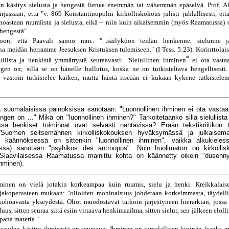
en käsitys sielusta ja hengestä lienee enemmän tai vähemmän epäselvä. Prof. 
irjassaan, että "v. 869 Konstantinopolin kirkolliskokous julisti juhlallisesti, et
noastaan ruumiista ja sielusta, eikä – niin kuin aikaisemmin (myös Raamatussa) ol
 hengestä".
koon, että Paavali sanoo mm.: "...säilyköön teidän henkenne, sielunne 
a meidän herramme Jeesuksen Kristuksen tulemiseen." (I Tess. 5:23). Korinttolais
*
lullista ja henkistä ymmärrystä seuraavasti: "Sielullinen ihminen
ei ota vastaa
en on; sillä se on hänelle hullutus, koska ne on tutkisteltava hengellisesti
 vastoin tutkistelee kaiken, mutta häntä itseään ei kukaan kykene tutkistelem
 suomalaisissa painoksissa sanotaan: "Luonnollinen ihminen ei ota vastaa
en on ..." Mikä on "luonnollinen ihminen?" Tarkoitetaanko sillä sielullista 
ssa henkiset toiminnat ovat selvästi nähtävissä? Erään tekstikriitikon 
''Suomen seitsemännen kirkolliskokouksen hyväksymässä ja julkaise
 käännöksessä on sittenkin "luonnollinen ihminen", vaikka alkukieless
assa) sanotaan "psyhikos des antroopos". Noin huolimaton on kirkollisk
Slaavilaisessa Raamatussa mainittu kohta on käännetty oikein "dusenny
ihminen).
inen on vielä jotakin korkeampaa kuin ruumis, sielu ja henki. Kreikkalaisen
jakoperusteen mukaan: "olioiden moninaisuus johdetaan korkeimmasta, täydelli
kohoavasta ykseydestä. Oliot muodostavat tarkoin järjestyneen hierarkian, joss
uus, sitten seuraa siitä esiin virtaava henkimaailma, sitten sielut, sen jälkeen eloll
pana materia."
isauden käsitys ihmisestä on seuraava: Ihminen on jumalallisen kipinän (sankr. 