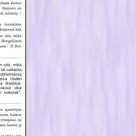
Ahlman kertoo
tä ihminen on
i selitetty –
ja ruumiinne
kirjeessä hän
n sitä, mikä
. Hengellinen
aan." (I Kor.
n sitä, mikä
tai sellaista
tutkielmassa
massa Uuden
ä (kreikkal.
okous ollut
i tselovek",
 ajattelijan
sestä, kaiken
a ylimpänä on
inen luonto ja
monadin) säde