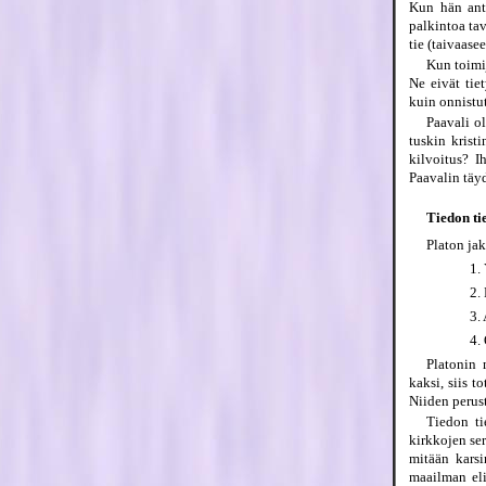
Kun hän anta
palkintoa tav
tie (taivaasee
Kun toimi
Ne eivät tie
kuin onnistut
Paavali o
tuskin krist
kilvoitus? I
Paavalin täy
Tiedon ti
Platon jak
1.
2.
3.
4.
Platonin 
kaksi, siis 
Niiden perust
Tiedon ti
kirkkojen ser
mitään karsi
maailman eli