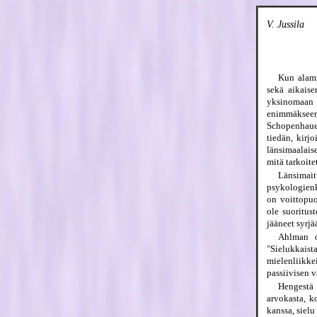
V. Jussila
Kun alamm
sekä aikaise
yksinomaan l
enimmäkseen
Schopenhaue
tiedän, kirj
länsimaalaise
mitä tarkoite
Länsimait
psykologienk
on voittopuo
ole suoritus
jääneet syrjä
Ahlman on
"Sielukkaist
mielenliikk
passiivisen v
Hengestä 
arvokasta, k
kanssa, sielu