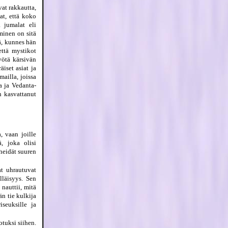
vat rakkautta,
at, että koko
 jumalat eli
minen on sitä
ä, kunnes hän
että mystikot
yötä kärsivän
iset asiat ja
ailla, joissa
a ja Vedanta-
n kasvattanut
, vaan joille
, joka olisi
heidät suuren
t uhrautuvat
lläisyys. Sen
nauttii, mitä
n tie kulkija
iseuksille ja
tuksi siihen.