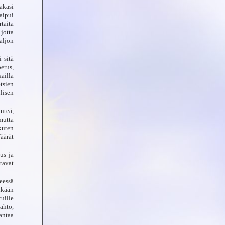
akasi
aipui
taita
jotta
aljon
 sitä
erus,
ailla
tsien
llisen
nteä,
mutta
kuten
äärät
us ja
tavat
teessä
ikään
tuille
tahto,
antaa