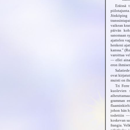
Eräissä 
piilotajunt
Jönköping 1
transsintap
vaikean kram
päivän koht
sanomaan syy
ajattelen va
henkeni aja
kanssa." (Ro
varoittaa ve
— ellei ain
eron ihmisen
Salatiede
ovat kirjatu
muisti on ih
Tri Ferre
kuolevien 
aiheuttamaa
gramman eet
flaaminkielt
johon hän h
todettiin —
koskevan san
frangia. Ve