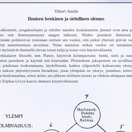
Vihtori Jussila
Ihmisen henkinen ja sielullinen olemus
, alkemistit, joogakoulujen ja eräiden muiden koulukuntien jäsenet ovat aina p
usta että ihmistuntemusta sangen tärkeinä. Niiden jaotukset ihmises
istään poikkesivat toisistaan osittain sen vuoksi, että jotkut yhteisöt pitivät va
eitä mainitsemisen arvoisina. Viime mainitun seikan vuoksi eri intialaise
myöntävät ihmisellä olevan toiset neljä ja toiset viisi käyttövälinettä.
eikkalaiset filosofit, mm. Platon, käyttivät kolmijaotusta: henki, sielu ja ruu
aton jaotuksen ja käyttää sitä kirjeissään. Plotinoksen jakoperuste on syvällin
 johdetaan korkeimmasta, täydellisestä, kaiken yläpuolelle kohoavasta yksey
 tarkoin järjestäytyneen hierarkian, jossa ylimpänä on ykseys, jumaluus, sitten 
va henkimaailma, sitten sielut, sen jälkeen elollinen luonto ja vihdoin alimpana mat
i Eliphas Lévyn kaavio ihmisen käyttövälineistä: