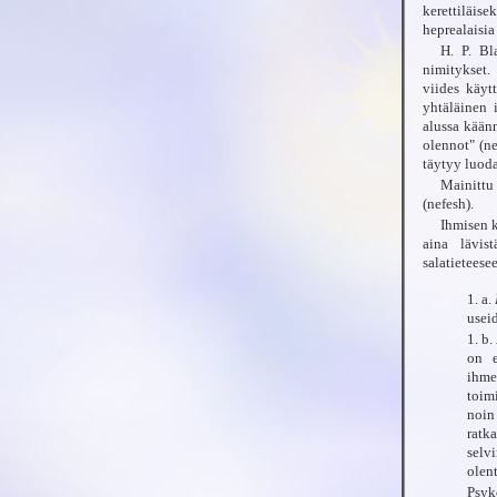
kerettiläise
heprealaisia
H. P. Bl
nimitykset.
viides käyt
yhtäläinen 
alussa kään
olennot" (ne
täytyy luoda
Mainittu
(nefesh).
Ihmisen k
aina lävis
salatieteese
1. a.
usei
1. b.
on e
ihme
toim
noin
ratk
selv
olen
Psyk