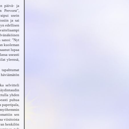
in päivä- ja
n Prevorst",
vaipui usein
ssiin ja sai
yyn edellisen
vaiteliaampi
selvänäköinen
n sanoi: "Nyt
van kuoleman
 saanut lupaa
lassa useasti
lat yleensä,
n tapahtumat
ja häviämätön
ka selvitteli
äydintaudin
etulla yhden
peasti puhua
a paperipala,
in myöhemmin
omattiin sen
a viisitoista
van henkilön