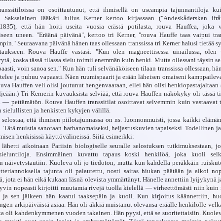
transsitiloissa on osoittautunut, että ihmisellä on useampia tajunnantiloja ku
a. Saksalainen lääkäri Julius Kerner kertoo kirjassaan ("Andeskåderskan ifrå
835), että hän hoiti useita vuosia erästä potilasta, rouva Hauffea, joka 
aiseen uneen. "Eräänä päivänä", kertoo tri Kerner, "rouva Hauffe taas vaipui tran
pin." Seuraavana päivänä hänen taas ollessaan transsissa tri Kerner halusi tietää s
aukseen. Rouva Hauffe vastasi: "Kun olen magneettisessa uinailussa, olen 
tä, koska tässä tilassa sielu toimii enemmän kuin henki. Mutta ollessani täysin 
paasti, voin sanoa sen." Kun hän tuli selvänäköiseen tilaan transsissa ollessaan, hä
ttelee ja puhuu vapaasti. Näen ruumispaarit ja erään läheisen omaiseni kamppaile
uva Hauffen veli olisi joutunut hengenvaaraan, ellei hän olisi henkiopastajaltaan
ljeään.) Tri Kernerin kuvauksista selviää, että rouva Hauffen näkökyky oli tässä ti
a — pettämätön. Rouva Hauffen transsitilat osoittavat selvemmin kuin vastaavat ti
 sielullisten ja henkisten kykyjen välillä.
 selostaa, että ihmisen piilotajunnassa on ns. luonnonmuisti, jossa kaikki elämä
t. Tätä muistia sanotaan harhanomaiseksi, heijastuskuvien tapaiseksi. Todellinen 
misen henkisissä käyttövälineissä. Siitä esimerkki:
 lähetti aikoinaan Pariisin biologiselle seuralle selostuksen tutkimuksestaan, jo
sieluntiloja. Ensimmäinen kuvattu tapaus koski henkilöä, joka kuoli selk
n näivetystautiin. Kuoleva oli jo tiedoton, mutta kun kahdella peräkkäin ruiskut
teriannoksella tajunta oli palautettu, nosti sairas hiukan päätään ja alkoi no
ä, jota ei hän eikä kukaan läsnä olevista ymmärtänyt. Hänelle annettiin lyijykynä j
yvin nopeasti kirjoitti muutamia rivejä tuolla kielellä — virheettömästi niin ku
 ja sen jälkeen hän kaatui taaksepäin ja kuoli. Kun kirjoitus käännettiin, hu
gen arkipäiväistä asiaa. Hän oli äkkiä muistanut olevansa eräälle henkilölle velka
lka oli kahdenkymmenen vuoden takainen. Hän pyysi, että se suoritettaisiin. Kuole