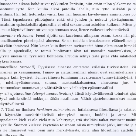
lmansodan aikana kohdistivat tykkitulen Pariisiin, niin erään talon yläkerrassa m
aantunut tyttö. Kun kuulia alkoi putoilla lähelle, niin tyttö säikähti ja v
ssitilaan. Hän tuli tietoiseksi vasta, kun hän huomasi kävelevänsä asuintalonsa por
. Tässä tapauksessa piilotajunta ehkä otti johdon ja nukutti päivätajunnan, 
emainittu epäuskoisilla ajatuksilla ei olisi sekaantunut asioiden kulkuun. Miten p
 muut käyttövälineet ottivat tapahtumaan osaa, lienee vaikeasti selvitettävissä.
imoväline eli kaama
. Freud sijoitti sen kaavionsa alimpaan osaan, koska hän piti
oonallisuuden pimeimpänä alueena. Se on todella olemuksemme eläimellinen p
kä eläin ihmisessä. Niin kauan kuin ihminen ravitsee tätä himo-olemustaan himokk
eilla ja ajatuksilla, se toimii huolimatta älyn tai moraalin vaatimuksista, e
tystä unessa tai fyysisestä kohteesta. Freudin selitys tästä pitää yhtä salatietee
tyksen kanssa.
unneväline (astraali)
. Fyysisessä aineessa erotamme erilaisia tiiviysasteita: kii
emäinen ja kaasumainen. Tunne- ja ajatusmaailman atomit ovat samankaltaisia 
ompia kuin fyysiset. Tunnevälineen toiminnan havaitsemme tunnevärähtelyinä, 
a, mielihyväntunteena, suruna, mustasukkaisuutena, ahneutena jne. V
etottumukset muuntavat ja vääristävät sen värähtelyn epänormaaliksi.
y- eli ajatusväline (alempi mentaaliväline)
. Tässä käyttövälineessä toimivat ajat
 Syvä unitila siirtää nukkujan tähän maailmaan. Väärät ajattelutottumukset muun
käyttövälinettä.
. 7. Tämä on ihmisen
henkinen kolminaisuus
. Intialaisessa filosofiassa ja salatie
tä käytetään sanskritinkielisiä nimityksiä manas, buddhi ja atma. M
ppalainen kieli ei ole vielä niin kehittynyt, että sisältäisi tarkat vastineet maini
yksille. Suomen kielessä käytetään toisinaan niistä nimityksiä: järki, intuitio ja 
a ne ilmaisevat vain osan siitä merkityksestä, mitä idän filosofinen ajattelu 
tuille sanoille.