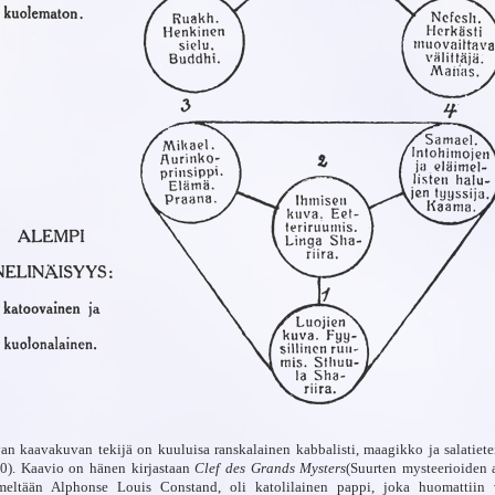
an kaavakuvan tekijä on kuuluisa ranskalainen kabbalisti, maagikko ja salatietei
10). Kaavio on hänen kirjastaan
Clef des Grands Mysters
(Suurten mysteerioiden a
meltään Alphonse Louis Constand, oli katolilainen pappi, joka huomattiin v