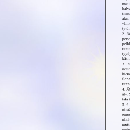
maai
halv
tran
alas
viim
tytön
2.
H
pers
pelk
tunt
tyydy
käsi
3.
T
nest
hien
ilon
tunn
4.
Äl
äly.
tätä 
5. 6
niis
euroo
nimit
mutt
maini