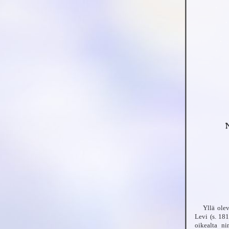
Yllä olev
Levi (s. 18
oikealta ni