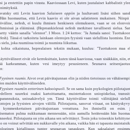
ksi ja erotettiin papin virasta. Kaaviossaan Levi, kuten juutalaiset kabbalistit yle
 nimityksiä.
avatsky otti Levin kaavion
Salaiseen oppiin
ja luultavasti lisäsi siihen sansk
 Hän huomauttaa, että Levin kaavio ei ole aivan salatieteen mukainen. Niinpä
töväline, nefesh, ei kuulu ihmisen henkiseen olemukseen, vaan se on elonvoi
ihmisissä ja eläimissä. (Hepreankielessä nefesh merkitsee tavallisesti sielua. Sa
netty väärin sanalla "olennot". I Moos. 1:24 kertoo: "Ja Jumala sanoi: Tuottakoo
fesh). Tässä ei tarkoiteta lainkaan olentojen fyysistä vaan sielullista luomista. E
 sielu, joka ruumiissa toimii ja ruumista liikuttaa.
 kohta oikaistuna, heprealaisen tekstin mukaan, kuuluu: "Tuottakoon maa el
äyttövälineet eivät ole kerroksittain, kuten tässä kaaviossa, vaan sisäkkäin, niin, 
tää karkeamman, kuten vesi imeytyy pesusieneen. Seuraava seitsenjaotu
en:
Fyysinen ruumis
. Aivot ovat päivätajunnan elin ja niiden tietoisuus on vähäisempi
den muiden käyttövälineiden.
Fyysisen ruumiin eetterinen kaksoispuoli
. Se on sama kuin psykologien piilotajunt
delleen suureksi osaksi kartoittamatta, muistettakoon uniopiskelua, transsiti
parannuksia, unissakävelyä ym. Tämä käyttöväline toimii välittäjänä sielull
intojen ja fyysisten aivojen välillä. Piilotajunta, sanovat viisaat, on käsityskyvy
 kymmenkertainen päivätajuntaan verrattuna. Jos ihmisellä on esim. 
aisematon pulma nukkumaan mennessään, niin aamulla herätessään hän huoma
inneeksi. Piilotajunta on yön aikana sen selvittänyt. Tosin joku toinenkin kehittyn
to on voinut selvittää sen nukkuvalle yön aikana, vaikka hän ei tapausta muistaisi
ologinen kirjallisuus tuntee seuraavan tapauksen. Kun saksalaiset ensimm