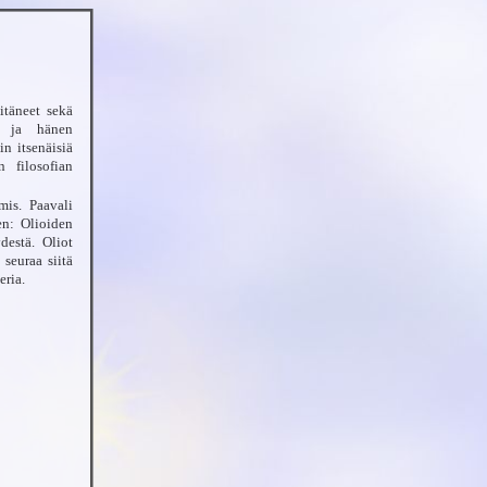
itäneet sekä
tä ja hänen
in itsenäisiä
n filosofian
mis. Paavali
en: Olioiden
destä. Oliot
seuraa siitä
eria.