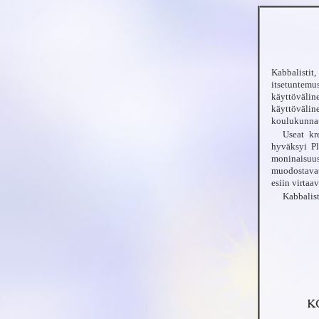
Kabbalistit
itsetuntem
käyttöväline
käyttövälin
koulukunnat 
Useat kr
hyväksyi Pl
moninaisuus
muodostavat
esiin virtaa
Kabbalist