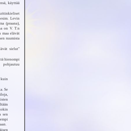
ensä, käyttää
ritinkieliset
 esim. Levin
ma (praana),
na on V. T:n
n maa elävät
nnen ruumista
ävät sielut"
että hienompi
s pohjautuu
 kuin
a. Se
loja,
isten
ltään
jokin
a sen
eempi
kaan.
äisen