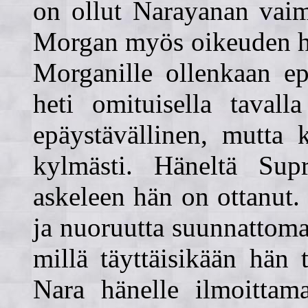
on ollut Narayanan vaim
Morgan myös oikeuden hä
Morganille ollenkaan ep
heti omituisella tavall
epäystävällinen, mutta k
kylmästi. Häneltä Supr
askeleen hän on ottanut. 
ja nuoruutta suunnattom
millä täyttäisikään hä
Nara hänelle ilmoittama