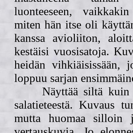
luonteeseen, vaikkakin 
miten hän itse oli käytt
kanssa avioliiton, aloi
kestäisi vuosisatoja. Kuv
heidän vihkiäisissään, 
loppuu sarjan ensimmäin
Näyttää siltä kuin kirj
salatieteestä. Kuvaus tu
mutta huomaa silloin jo
vertauskuvia. Jo elonne