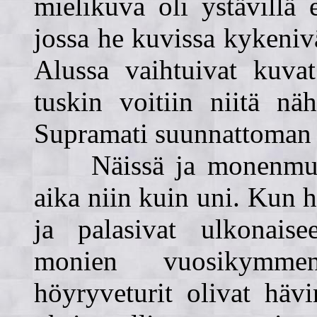
mielikuva oli ystävillä 
jossa he kuvissa kykeni
Alussa vaihtuivat kuvat
tuskin voitiin niitä nä
Supramati suunnattoman 
Näissä ja monenmuunla
aika niin kuin uni. Kun h
ja palasivat ulkonais
monien vuosikymmen
höyryveturit olivat häv