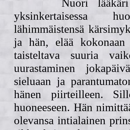
Nuori lääkäri Rol
yksinkertaisessa h
lähimmäistensä kärsimyk
ja hän, elää kokonaan 
taisteltava suuria vai
uurastaminen jokapäivä
sieluaan ja parantumato
hänen piirteilleen. Si
huoneeseen. Hän nimittä
olevansa intialainen pri