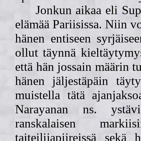
Jonkun aikaa eli Supra
elämää Pariisissa. Niin v
hänen entiseen syrjäise
ollut täynnä kieltäytymys
että hän jossain määrin t
hänen jäljestäpäin täyty
muistella tätä ajanjaks
Narayanan ns. ystävi
ranskalaisen marki
taiteilijapiireissä sekä