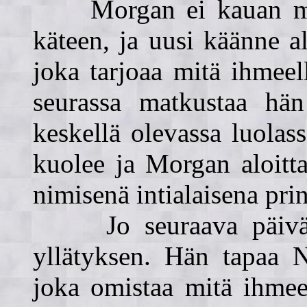
Morgan ei kauan mieti
käteen, ja uusi käänne a
joka tarjoaa mitä ihmeel
seurassa matkustaa hän 
keskellä olevassa luolas
kuolee ja Morgan aloit
nimisenä intialaisena prin
Jo seuraava päivä t
yllätyksen. Hän tapaa N
joka omistaa mitä ihmee