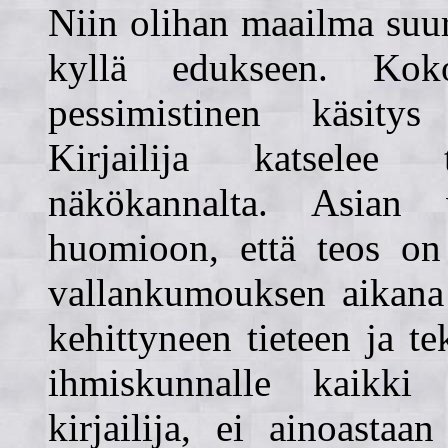
Niin olihan maailma suur
kyllä edukseen. Kok
pessimistinen käsitys
Kirjailija katselee 
näkökannalta. Asian
huomioon, että teos on 
vallankumouksen aikana
kehittyneen tieteen ja te
ihmiskunnalle kaikki
kirjailija, ei ainoasta