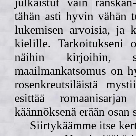
julkaistut vain ranskan
tähän asti hyvin vähän t
lukemisen arvoisia, ja k
kielille. Tarkoitukseni
näihin kirjoihin,
maailmankatsomus on hyv
rosenkreutsiläistä myst
esittää romaanisarja
käännöksenä erään osan si
Siirtykäämme itse ker