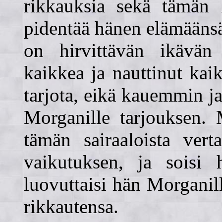
rikkauksia sekä tämän l
pidentää hänen elämäänsä
on hirvittävän ikävän
kaikkea ja nauttinut kai
tarjota, eikä kauemmin j
Morganille tarjouksen. 
tämän sairaaloista vert
vaikutuksen, ja soisi 
luovuttaisi hän Morganille
rikkautensa.