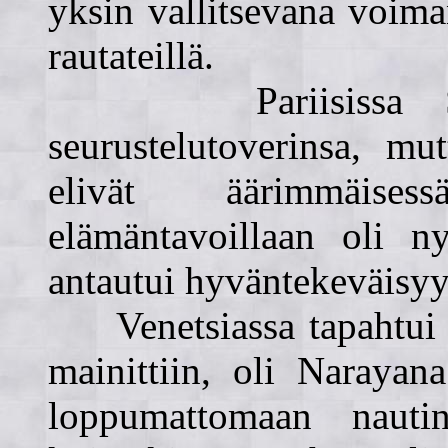
yksin vallitsevana voim
rautateillä.
Pariisissa Supra
seurustelutoverinsa, mu
elivät äärimmäise
elämäntavoillaan oli n
antautui hyväntekeväisyy
Venetsiassa tapahtui i
mainittiin, oli Narayan
loppumattomaan nauti