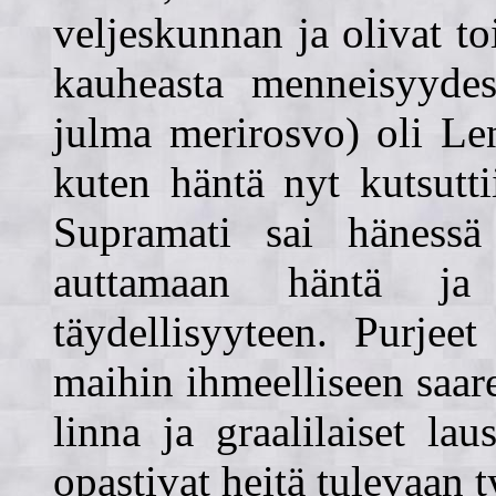
veljeskunnan ja olivat t
kauheasta menneisyydes
julma merirosvo) oli Len
kuten häntä nyt kutsutti
Supramati sai hänessä
auttamaan häntä ja 
täydellisyyteen. Purjeet
maihin ihmeelliseen saare
linna ja graalilaiset lau
opastivat heitä tulevaan 