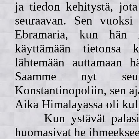
ja tiedon kehitystä, jo
seuraavan. Sen vuoksi 
Ebramaria, kun hän n
käyttämään tietonsa k
lähtemään auttamaan hä
Saamme nyt seur
Konstantinopoliin, sen a
Aika Himalayassa oli kul
Kun ystävät palasiva
huomasivat he ihmeekseen,