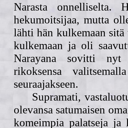
Narasta onnelliselta.
hekumoitsijaa, mutta oll
lähti hän kulkemaan sitä 
kulkemaan ja oli saavut
Narayana sovitti nyt 
rikoksensa valitsemalla
seuraajakseen.
Supramati, vastaluotu i
olevansa satumaisen oma
komeimpia palatseja ja l