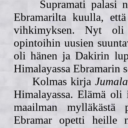
Supramati palasi nyt I
Ebramarilta kuulla, ett
vihkimyksen. Nyt oli
opintoihin uusien suunta
oli hänen ja Dakirin lu
Himalayassa Ebramarin s
Kolmas kirja
Jumala
Himalayassa. Elämä oli i
maailman mylläkästä p
Ebramar opetti heille 