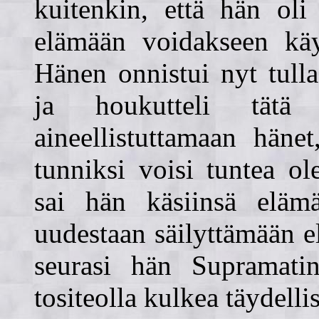
kuitenkin, että hän oli
elämään voidakseen käyt
Hänen onnistui nyt tull
ja houkutteli tätä sal
aineellistuttamaan häne
tunniksi voisi tuntea o
sai hän käsiinsä elämän
uudestaan säilyttämään e
seurasi hän Supramatin
tositeolla kulkea täydelli