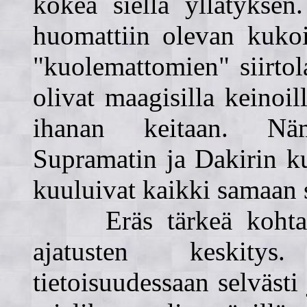
kokea siellä yllätyksen.
huomattiin olevan kukoi
"kuolemattomien" siirto
olivat maagisilla keinoil
ihanan keitaan. Näm
Supramatin ja Dakirin ku
kuuluivat kaikki samaan 
Eräs tärkeä kohta Su
ajatusten keskitys
tietoisuudessaan selvästi