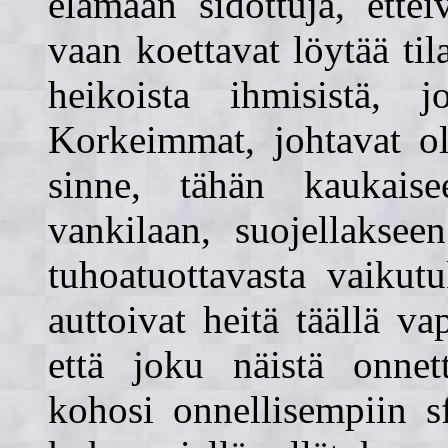
elämään sidottuja, ette
vaan koettavat löytää ti
heikoista ihmisistä, 
Korkeimmat, johtavat ol
sinne, tähän kaukaise
vankilaan, suojellaksee
tuhoatuottavasta vaikut
auttoivat heitä täällä v
että joku näistä onnet
kohosi onnellisempiin s