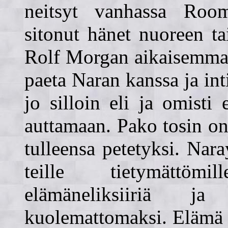
neitsyt vanhassa Room
sitonut hänet nuoreen ta
Rolf Morgan aikaisemmas
paeta Naran kanssa ja int
jo silloin eli ja omisti 
auttamaan. Pako tosin onn
tulleensa petetyksi. Nar
teille tietymättömi
elämäneliksiiriä j
kuolemattomaksi. Elämä 