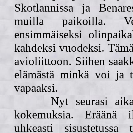
Skotlannissa ja Benares
muilla paikoilla. V
ensimmäiseksi olinpaika
kahdeksi vuodeksi. Tämän
avioliittoon. Siihen saa
elämästä minkä voi ja t
vapaaksi.
Nyt seurasi aika tä
kokemuksia. Eräänä i
uhkeasti sisustetussa t