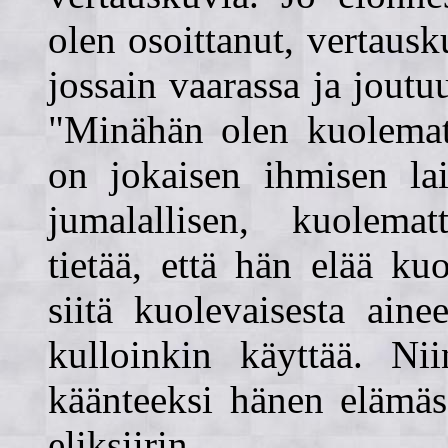
olen osoittanut, vertaus
jossain vaarassa ja joutu
"Minähän olen kuolemat
on jokaisen ihmisen lai
jumalallisen, kuolem
tietää, että hän elää k
siitä kuolevaisesta aine
kulloinkin käyttää. N
käänteeksi hänen elämäs
eliksiirin.