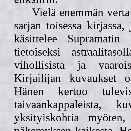
Vielä enemmän vertaus
sarjan toisessa kirjassa
käsittelee Supramatin 
tietoiseksi astraalitaso
vihollisista ja vaaroi
Kirjailijan kuvaukset o
Hänen kertoo tulevis
taivaankappaleista, 
yksityiskohtia myöten,
näkemyksen kaikesta. Henk