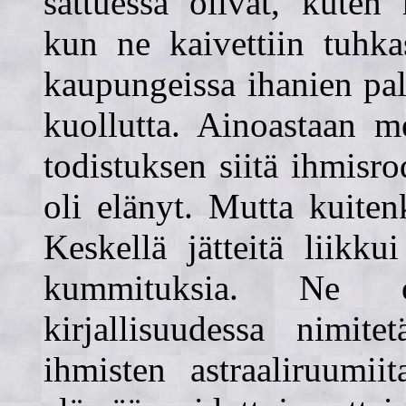
sattuessa olivat, kuten
kun ne kaivettiin tuhka
kaupungeissa ihanien pala
kuollutta. Ainoastaan me
todistuksen siitä ihmisr
oli elänyt. Mutta kuiten
Keskellä jätteitä liikku
kummituksia. Ne ol
kirjallisuudessa nimite
ihmisten astraaliruumii