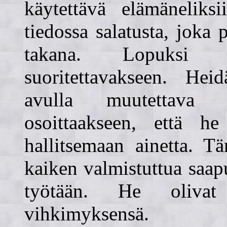
käytettävä elämäneliksi
tiedossa salatusta, joka
takana. Lopuksi 
suoritettavakseen. Hei
avulla muutettava e
osoittaakseen, että he
hallitsemaan ainetta. T
kaiken valmistuttua saa
työtään. He olivat 
vihkimyksensä.