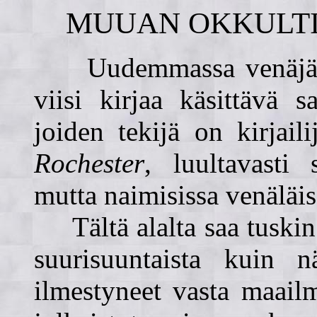
MUUAN OKKULT
Uudemmassa venäjänkie
viisi kirjaa käsittävä sa
joiden tekijä on kirjail
Rochester
, luultavasti 
mutta naimisissa venäläis
Tältä alalta saa tuskin 
suurisuuntaista kuin 
ilmestyneet vasta maail