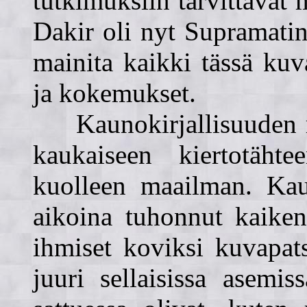
tutkimuksiin tarvittavat m
Dakir oli nyt Supramatin 
mainita kaikki tässä kuv
ja kokemukset.
Kaunokirjallisuuden me
kaukaiseen kiertotähte
kuolleen maailman. Kauh
aikoina tuhonnut kaiken
ihmiset koviksi kuvapats
juuri sellaisissa asem