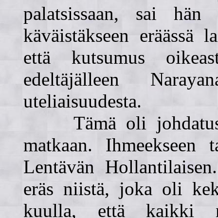
palatsissaan, sai hän
käväistäkseen eräässä l
että kutsumus oikeas
edeltäjälleen Naray
uteliaisuudesta.
Tämä oli johdatus e
matkaan. Ihmeekseen ta
Lentävän Hollantilaisen
eräs niistä, joka oli ke
kuulla, että kaikki 