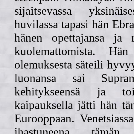
sijaitsevassa yksinä
huvilassa tapasi hän Ebra
hänen opettajansa ja 
kuolemattomista. Hä
olemuksesta säteili hyvyy
luonansa sai Supram
kehitykseensä ja toi
kaipauksella jätti hän 
Eurooppaan. Venetsiassa
ihastuneena tämän r