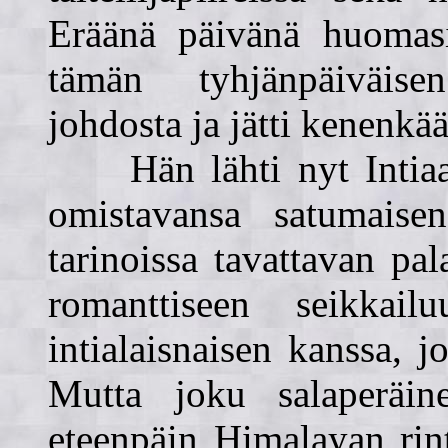
Eräänä päivänä huomas
tämän tyhjänpäiväise
johdosta ja jätti kenenkää
Hän lähti nyt Intiaan
omistavansa satumais
tarinoissa tavattavan pal
romanttiseen seikkai
intialaisnaisen kanssa, 
Mutta joku salaperäin
eteenpäin Himalayan rint