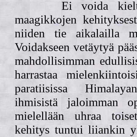
Ei voida kieltää, 
maagikkojen kehityksest
niiden tie aikalailla m
Voidakseen vetäytyä pääs
mahdollisimman edullisis
harrastaa mielenkiintoi
paratiisissa Himalay
ihmisistä jaloimman o
mielellään uhraa tois
kehitys tuntui liiankin 